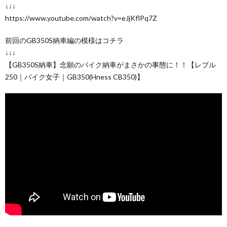
↓↓↓
https://www.youtube.com/watch?v=eJjKflPq7Z
前回のGB350S納車編の模様はコチラ
↓↓↓
【GB350S納車】念願のバイク納車がまさかの事態に！！【レブル
250｜バイク女子｜GB350(Hness CB350)】