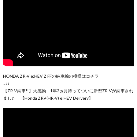
HONDA ZR-V e:HEV Z FFの納車編の模様はコチラ
↓↓↓
【ZR-V納車!!】大感動！1年2ヵ月待ってついに新型ZR-Vが納車され
ました！【Honda ZRV(HR-V) e:HEV Delivery】