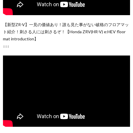
【新型ZR-V】一見の価値あり！誰も見た事がない破格のフロアマッ
ト紹介！刺さる人には刺さるぞ！【Honda ZRV(HR-V) e:HEV floor
mat introduction】
↓↓↓