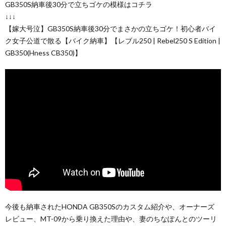
GB350S納車後30分で立ちゴケの模様はコチラ
↓↓↓
【嫁大号泣】GB350S納車後30分でまさかの立ちゴケ！初心者バイ
ク女子公道で散る【バイク納車】【レブル250 | Rebel250 S Edition |
GB350(Hness CB350)】
今後も納車されたHONDA GB350Sのカスタム紹介や、オーナーズ
レビュー、MT-09から乗り換えた理由や、妻のちなぽんとのツーリ