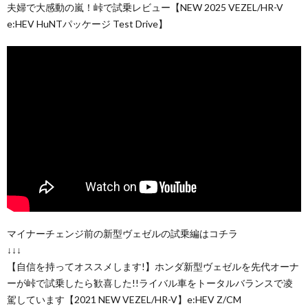
夫婦で大感動の嵐！峠で試乗レビュー【NEW 2025 VEZEL/HR-V
e:HEV HuNTパッケージ Test Drive】
マイナーチェンジ前の新型ヴェゼルの試乗編はコチラ
↓↓↓
【自信を持ってオススメします!】ホンダ新型ヴェゼルを先代オーナ
ーが峠で試乗したら歓喜した!!ライバル車をトータルバランスで凌
駕しています【2021 NEW VEZEL/HR-V】e:HEV Z/CM