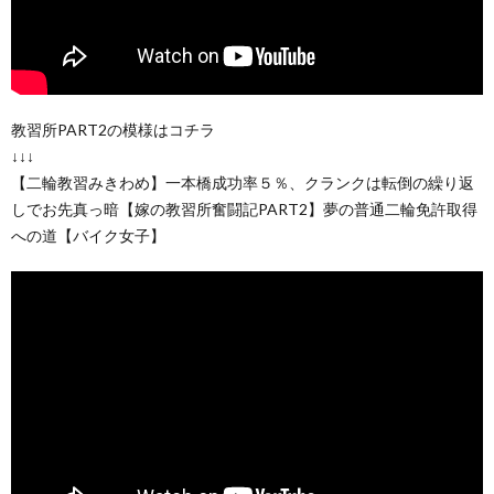
教習所PART2の模様はコチラ
↓↓↓
【二輪教習みきわめ】一本橋成功率５％、クランクは転倒の繰り返
しでお先真っ暗【嫁の教習所奮闘記PART2】夢の普通二輪免許取得
への道【バイク女子】