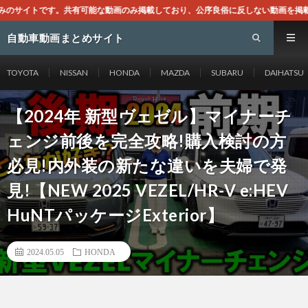
り、公序良俗に反しない動画を掲載する様に心掛けておりますが、もし一般通念上不適
自動車動画まとめサイト
TOYOTA
NISSAN
HONDA
MAZDA
SUBARU
DAIHATSU
【2024年 新型ヴェゼル】マイナーチ
ェンジ前後を完全攻略!購入検討の方
必見!内外装の新たな違いを夫婦で発
見!【NEW 2025 VEZEL/HR-V e:HEV
HuNTパッケージExterior】
2024.05.05
HONDA