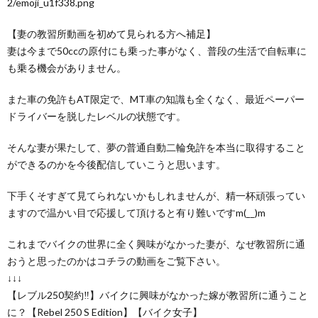
2/emoji_u1f338.png
【妻の教習所動画を初めて見られる方へ補足】
妻は今まで50ccの原付にも乗った事がなく、普段の生活で自転車に
も乗る機会がありません。
また車の免許もAT限定で、MT車の知識も全くなく、最近ペーパー
ドライバーを脱したレベルの状態です。
そんな妻が果たして、夢の普通自動二輪免許を本当に取得すること
ができるのかを今後配信していこうと思います。
下手くそすぎて見てられないかもしれませんが、精一杯頑張ってい
ますので温かい目で応援して頂けると有り難いですm(__)m
これまでバイクの世界に全く興味がなかった妻が、なぜ教習所に通
おうと思ったのかはコチラの動画をご覧下さい。
↓↓↓
【レブル250契約‼】バイクに興味がなかった嫁が教習所に通うこと
に？【Rebel 250 S Edition】【バイク女子】