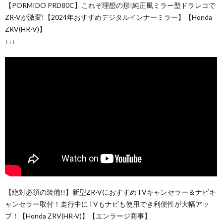
【PORMIDO PRD80C】これぞ理想の形!純正風ミラー型ドラレコで
ZR-Vが激変!【2024年おすすめデジタルインナーミラー】【Honda
ZRV(HR-V)】
↓↓↓
【絶対必須の装備!!】新型ZR-VにおすすめTVキャンセラー＆ナビキ
ャンセラー取付！走行中にTVもナビも使用でき利便性が大幅アッ
プ！【Honda ZRV(HR-V)】【エンラージ商事】