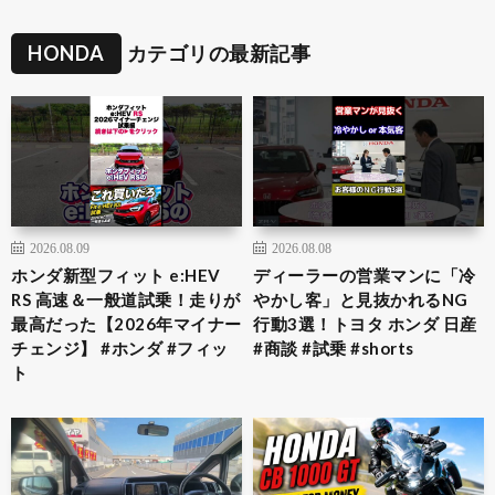
HONDA
カテゴリの最新記事
2026.08.09
2026.08.08
ホンダ新型フィット e:HEV
ディーラーの営業マンに「冷
RS 高速＆一般道試乗！走りが
やかし客」と見抜かれるNG
最高だった【2026年マイナー
行動3選！トヨタ ホンダ 日産
チェンジ】 #ホンダ #フィッ
#商談 #試乗 #shorts
ト