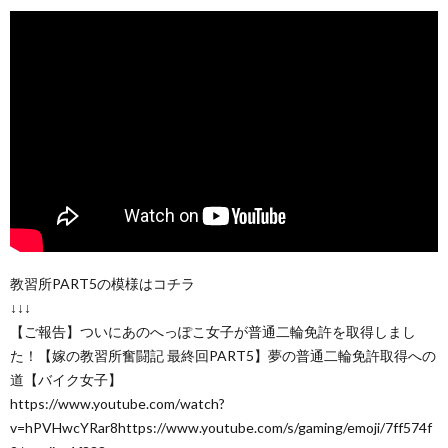
教習所PART5の模様はコチラ
↓↓↓
【ご報告】ついにあのへっぽこ女子が普通二輪免許を取得しまし
た！【嫁の教習所奮闘記 最終回PART5】夢の普通二輪免許取得への
道【バイク女子】
https://www.youtube.com/watch?
v=hPVHwcYRar8https://www.youtube.com/s/gaming/emoji/7ff574f