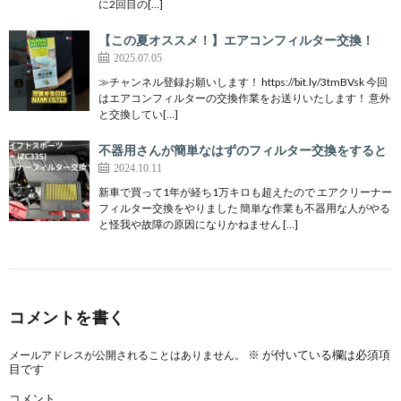
に2回目の[…]
【この夏オススメ！】エアコンフィルター交換！
2025.07.05
≫チャンネル登録お願いします！ https://bit.ly/3tmBVsk 今回
はエアコンフィルターの交換作業をお送りいたします！ 意外
と交換してい[…]
不器用さんが簡単なはずのフィルター交換をすると
2024.10.11
新車で買って1年が経ち1万キロも超えたので エアクリーナー
フィルター交換をやりました 簡単な作業も不器用な人がやる
と怪我や故障の原因になりかねません […]
コメントを書く
※
が付いている欄は必須項
メールアドレスが公開されることはありません。
目です
コメント