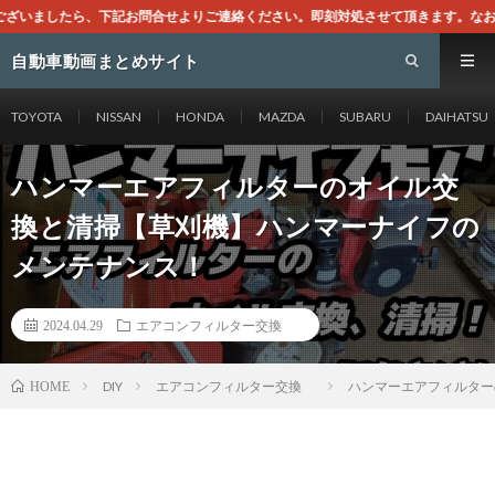
合せよりご連絡ください。即刻対処させて頂きます。なお、同サイトはGoogleア
自動車動画まとめサイト
TOYOTA
NISSAN
HONDA
MAZDA
SUBARU
DAIHATSU
ハンマーエアフィルターのオイル交
換と清掃【草刈機】ハンマーナイフの
メンテナンス！
2024.04.29
エアコンフィルター交換
DIY
エアコンフィルター交換
ハンマーエアフィルター
HOME