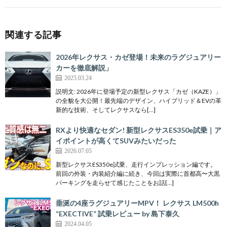
関連する記事
2026年レクサス・カゼ登場！未来のラグジュアリー
カーを徹底解説」
2025.03.24
説明文: 2026年に登場予定の新型レクサス「カゼ（KAZE）」
の全貌を大公開！最先端のデザイン、ハイブリッド＆EVの革
新的な技術、そしてレクサスなら[…]
RXより快適なセダン! 新型レクサスES350e試乗｜ア
イポイントが高くてSUVみたいだった
2026.07.05
新型レクサスES350e試乗、走行インプレッション編です。
前回の外装・内装紹介編に続き、今回は実際に首都高〜大黒
パーキングを走らせて感じたことをお話[…]
垂涎の4座ラグジュアリーMPV！ レクサス LM500h
“EXECTIVE” 試乗レビュー by 島下泰久
2024.04.05