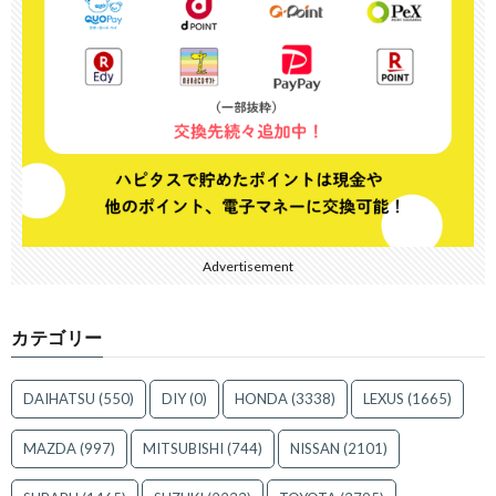
Advertisement
カテゴリー
DAIHATSU
(550)
DIY
(0)
HONDA
(3338)
LEXUS
(1665)
MAZDA
(997)
MITSUBISHI
(744)
NISSAN
(2101)