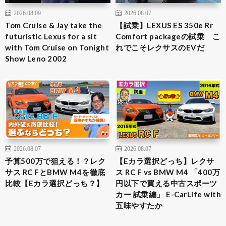
2026.08.09
2026.08.07
Tom Cruise & Jay take the
【試乗】LEXUS ES 350e Rr
futuristic Lexus for a sit
Comfort packageの試乗 こ
with Tom Cruise on Tonight
れでこそレクサスのEVだ
Show Leno 2002
2026.08.07
2026.08.07
予算500万で狙える！？レク
【Eカラ選択どっち】レクサ
サス RC FとBMW M4を徹底
ス RC F vs BMW M4 「400万
比較【Eカラ選択どっち？】
円以下で買える中古スポーツ
カー 試乗編」 E-CarLife with
五味やすたか