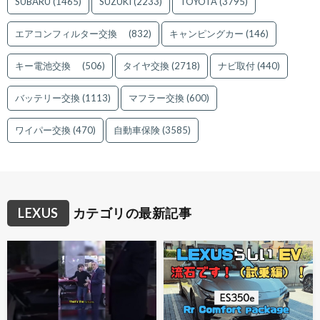
SUBARU
(1465)
SUZUKI
(2233)
TOYOTA
(3795)
エアコンフィルター交換
(832)
キャンピングカー
(146)
キー電池交換
(506)
タイヤ交換
(2718)
ナビ取付
(440)
バッテリー交換
(1113)
マフラー交換
(600)
ワイパー交換
(470)
自動車保険
(3585)
LEXUS
カテゴリの最新記事