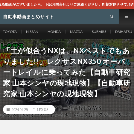
下記お問合せよりご連絡ください。即刻対処させて頂きます。なお、同サイトはGo
自動車動画まとめサイト
TOYOTA
NISSAN
HONDA
MAZDA
SUBARU
DAIHATSU
「土が似合うNXは、NXベストでもあ
りました!!」レクサスNX350 オーバ
ートレイルに乗ってみた【自動車研究
家 山本シンヤの現地現物】【自動車研
究家 山本シンヤの現地現物】
2024.04.29
LEXUS