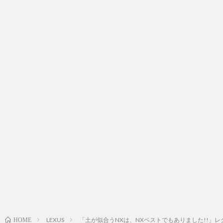
LEXUS
「土が似合うNXは、NXベストでもありました!!」レ
HOME