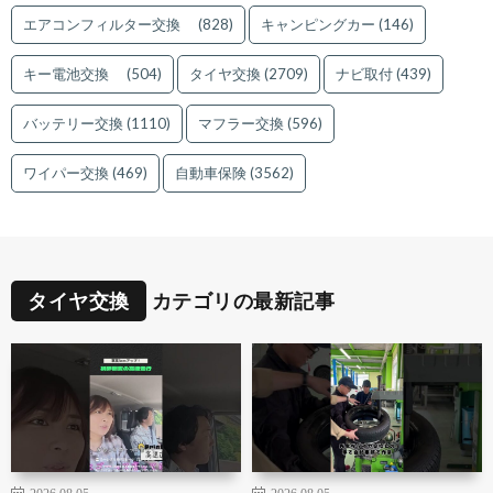
エアコンフィルター交換
(828)
キャンピングカー
(146)
キー電池交換
(504)
タイヤ交換
(2709)
ナビ取付
(439)
バッテリー交換
(1110)
マフラー交換
(596)
ワイパー交換
(469)
自動車保険
(3562)
タイヤ交換
カテゴリの最新記事