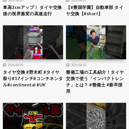
2026.08.05
2026.08.05
車高3cmアップ！ タイヤ交換
【#豊国学園】自動車部 タイ
後の視界激変の高速走行
ヤ交換【#short】
2026.08.05
2026.08.05
タイヤ交換 #野木町 #タイヤ
整備工場の工具紹介！タイヤ
祭り#17インチ#コンチネンタ
交換で使う「インパクトレン
ル#continental #UK
チ」とは？ #整備士 #新卒採
用