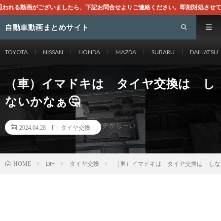
したら、下記お問合せよりご連絡ください。即刻対処させて頂きます。なお、同サイ
自動車動画まとめサイト
TOYOTA
NISSAN
HONDA
MAZDA
SUBARU
DAIHATSU
（車）イマドキは タイヤ交換は し
ないかなぁ🤔
2024.04.28
タイヤ交換
DIY
タイヤ交換
（車）イマドキは タイヤ交換は しな
HOME