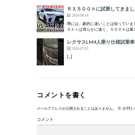
ＲＸ５００ｈに試乗してきまし
2024.08.14
噂には、劇的に速いことは知っていま
０ｈ＋は滑らかに速く、５００ｈは暴力
レクサスLM4人乗り仕様試乗
2024.07.05
[…]
コメントを書く
※
が付い
メールアドレスが公開されることはありません。
コメント