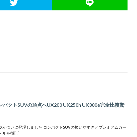
クトSUVの頂点へUX200 UX250h UX300e完全比較驚
UXがついに登場しました コンパクトSUVの扱いやすさとプレミアムカー
ルを徹[…]