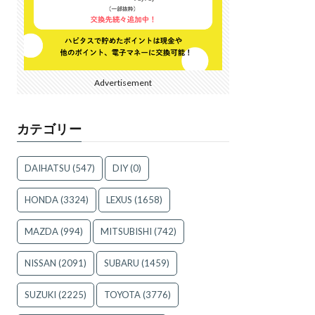
Advertisement
カテゴリー
DAIHATSU
(547)
DIY
(0)
HONDA
(3324)
LEXUS
(1658)
MAZDA
(994)
MITSUBISHI
(742)
NISSAN
(2091)
SUBARU
(1459)
SUZUKI
(2225)
TOYOTA
(3776)