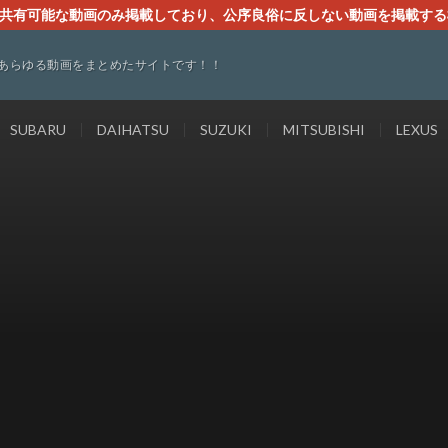
す。共有可能な動画のみ掲載しており、公序良俗に反しない動画を掲載す
ください。即刻対処させて頂きます。なお、同サイトはGoogleアド
あらゆる動画をまとめたサイトです！！
SUBARU
DAIHATSU
SUZUKI
MITSUBISHI
LEXUS