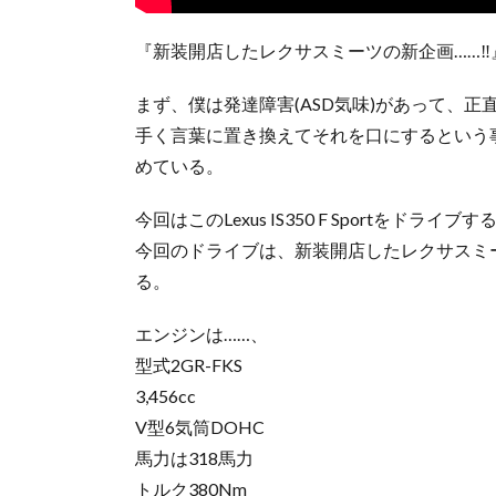
『新装開店したレクサスミーツの新企画……‼
まず、僕は発達障害(ASD気味)があって、
手く言葉に置き換えてそれを口にするという
めている。
今回はこのLexus IS350 F Sportをドライブす
今回のドライブは、新装開店したレクサスミ
る。
エンジンは……、
型式2GR-FKS
3,456cc
V型6気筒DOHC
馬力は318馬力
トルク380Nm