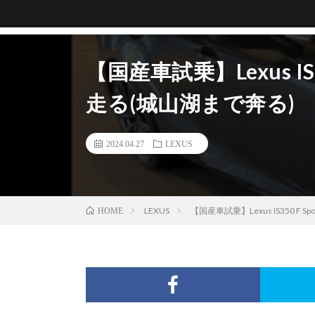
【国産車試乗】Lexus IS
走る(城山湖まで奔る)
2024.04.27
LEXUS
LEXUS
【国産車試乗】Lexus IS350 
HOME