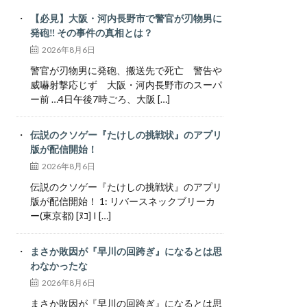
【必見】大阪・河内長野市で警官が刃物男に
発砲‼ その事件の真相とは？
2026年8月6日
警官が刃物男に発砲、搬送先で死亡 警告や
威嚇射撃応じず 大阪・河内長野市のスーパ
ー前 …4日午後7時ごろ、大阪 […]
伝説のクソゲー『たけしの挑戦状』のアプリ
版が配信開始！
2026年8月6日
伝説のクソゲー『たけしの挑戦状』のアプリ
版が配信開始！ 1: リバースネックブリーカ
ー(東京都) [ﾇｺ] I […]
まさか敗因が『早川の回跨ぎ』になるとは思
わなかったな
2026年8月6日
まさか敗因が『早川の回跨ぎ』になるとは思