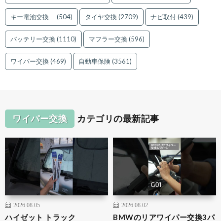
キー電池交換
(504)
タイヤ交換
(2709)
ナビ取付
(439)
バッテリー交換
(1110)
マフラー交換
(596)
ワイパー交換
(469)
自動車保険
(3561)
ワイパー交換
カテゴリの最新記事
2026.08.05
2026.08.02
ハイゼット トラック
BMWのリアワイパー交換3パ