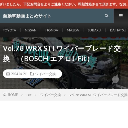
合せよりご連絡ください。即刻対処させて頂きます。なお、同サイトはGoogle
自動車動画まとめサイト
TOYOTA
NISSAN
HONDA
MAZDA
SUBARU
DAIHATSU
Vol.78 WRX STI ワイパーブレード交
換 （BOSCH エアロJ-Fit）
2024.04.21
ワイパー交換
DIY
ワイパー交換
Vol.78 WRX STI ワイパーブレード交換
HOME