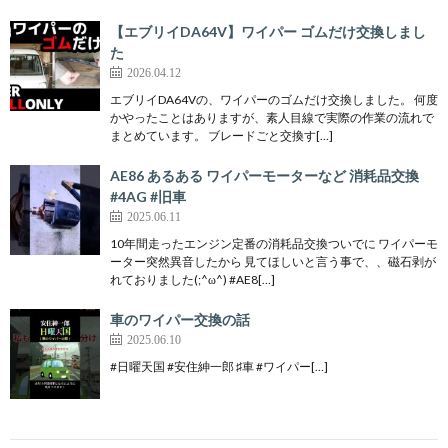
【エブリイDA64V】ワイパー ゴムだけ交換しまし
た
2026.04.12
エブリイDA64Vの、ワイパーのゴムだけ交換しました。 何度
かやったことはありますが、素人目線で実際の作業の流れで
まとめています。 ブレードごと交換す[…]
AE86 あるある ワイパーモーターなど 消耗品交換
#4AG #旧車
2025.06.11
10年間走ったエンジン定番の消耗品交換ついでに ワイパーモ
ーター突然異音したから 見てほしいと言う事で、、磁石剥が
れておりました(;^ω^) #AE8[…]
車のワイパー交換の話
2025.06.10
#日曜天国 #安住紳一郎 ♯車 #ワイパー[…]