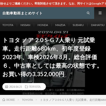
処させて頂きます。なお、同サイトはGoogleアドセンスによる広告を掲載してお
自動車動画まとめサイト
TOYOTA
NISSAN
HONDA
MAZDA
SUBARU
DAIHATSU
トヨタ ノア 2.0 S-G 7人乗り 元試乗
車。走行距離680km、初年度登録
2023年、車検2026年8月。総合評価
６、中古車としては最高の状態です。
お買い得の3,352,000円
2024.04.21
TOYOTA
TOYOTA
トヨタ ノア 2.0 S-G 7人乗り 元試乗車。走行距
HOME