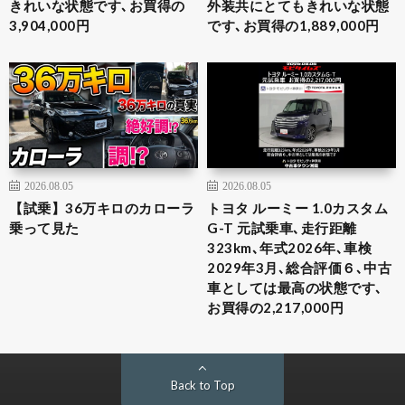
きれいな状態です､お買得の
外装共にとてもきれいな状態
3,904,000円
です､お買得の1,889,000円
2026.08.05
2026.08.05
【試乗】36万キロのカローラ
トヨタ ルーミー 1.0カスタム
乗って見た
G-T 元試乗車､走行距離
323km､年式2026年､車検
2029年3月､総合評価６､中古
車としては最高の状態です､
お買得の2,217,000円
Back to Top