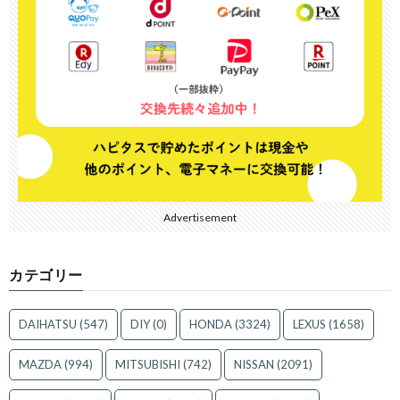
Advertisement
カテゴリー
DAIHATSU
(547)
DIY
(0)
HONDA
(3324)
LEXUS
(1658)
MAZDA
(994)
MITSUBISHI
(742)
NISSAN
(2091)