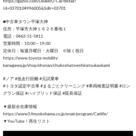
https://gazoo.com/DealerU-Car/detail?
Id=0370104996005&Sdlr=03701
■中古車タウン平塚大神
住所：平塚市大神１６２６番地１
電話：0463-51-5811
営業時間：10:00～19:00
定休日：毎週月曜日・火曜日 ※除く祝日
https://www.toyota-mobility-
kanagawa.jp/shop/shonan/chukoshatownhiratsukaokami
#ノア #低走行距離 #元試乗車
#トヨタ認定中古車 #まるごとクリーニング #車両検査証明書 #ロン
グラン保証 #ハイブリッド保証 #延長保証
▼最新全在庫情報
https://www3.fmyokohama.co.jp/onair/program/Carlife/
▼YouTube！再生リスト