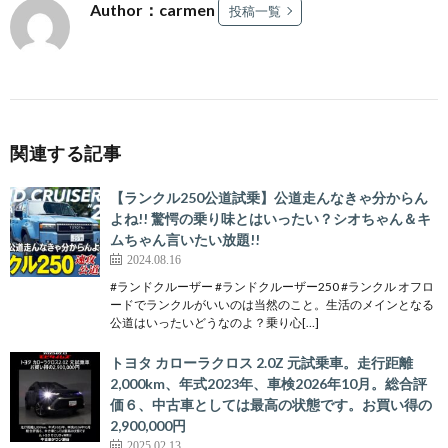
Author：carmen
投稿一覧
関連する記事
【ランクル250公道試乗】公道走んなきゃ分からん
よね!! 驚愕の乗り味とはいったい？シオちゃん＆キ
ムちゃん言いたい放題!!
2024.08.16
#ランドクルーザー #ランドクルーザー250 #ランクル オフロ
ードでランクルがいいのは当然のこと。生活のメインとなる
公道はいったいどうなのよ？乗り心[…]
トヨタ カローラクロス 2.0Z 元試乗車。走行距離
2,000km、年式2023年、車検2026年10月。総合評
価６、中古車としては最高の状態です。お買い得の
2,900,000円
2025.02.13