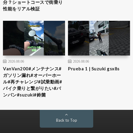
分？ショートコースで街乗り
性能をリアル検証
2026.08.06
2026.08.06
VanVan200#メンテナンス#
Prueba 1 | Suzuki gsx8s
ガソリン漏れ#オーバーホー
ル#再チャレンジ#試乗動画#
バイク乗りと繋がりたい#バ
ンバン#suzuki#鈴菌
Back to Top