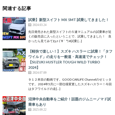
関連する記事
試乗】新型スイフト MX 5MT 試乗してきました！
2024.03.24
先日発売された新型スイフトの５速マニュアルの試乗車が近
くの販売店に入ったということで、試乗してきました！ 良
かったら見てみてね♬(´∀｀*) #試乗 […]
【軽快で楽しい！】スズキ ハスラー に試乗！「タフ
ワイルド」の走りを一般道・高速道でチェック！
【SUZUKI HUSTLER TOUGH WILD TURBO
2024】
2024.07.09
９１２本目の動画です。GOOD CARLIFE Channelのゼミッタ
です。 2024年5月に一部仕様変更したスズキハスラー！今回
はタフワイルドの走[…]
沼津中央自動車をご紹介！話題のジムニーノマド試
乗車もあり
2025.09.22