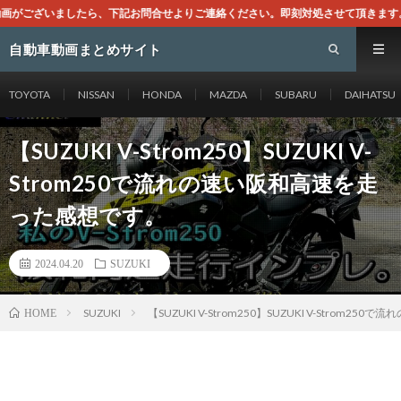
せよりご連絡ください。即刻対処させて頂きます。なお、同サイトはGoogleア
自動車動画まとめサイト
TOYOTA
NISSAN
HONDA
MAZDA
SUBARU
DAIHATSU
【SUZUKI V-Strom250】SUZUKI V-
Strom250で流れの速い阪和高速を走
った感想です。
2024.04.20
SUZUKI
SUZUKI
【SUZUKI V-Strom250】SUZUKI V-Strom
HOME