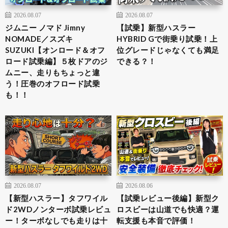
2026.08.07
2026.08.07
ジムニー ノマド Jimny
【試乗】新型ハスラー
NOMADE／スズキ
HYBRID Gで街乗り試乗！上
SUZUKI【オンロード＆オフ
位グレードじゃなくても満足
ロード試乗編】５枚ドアのジ
できる？！
ムニー、走りもちょっと違
う！圧巻のオフロード試乗
も！！
2026.08.07
2026.08.06
【新型ハスラー】タフワイル
【試乗レビュー後編】新型ク
ド2WDノンターボ試乗レビュ
ロスビーは山道でも快適？運
ー！ターボなしでも走りは十
転支援も本音で評価！