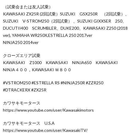
（試乗会または友人試乗）
KAWASAKI ZX25R (2回試乗）SUZUKI GSX250R （2回試乗）、
SUZUKI V-STROM250（2回試乗） 、SUZUKI GIXXSER 250、
DUCUTII400 SCRUMBLER、DUKE200、KAWASAKI Z250 (2018
ver), YAMAHA WR250X,ESTRELLA 250 2017ver
NINJA250 2014ver
クローズエリア試乗
KAWASAKI Z1000 KAWASAKI NINJA650 KAWASAKI
NINJA４００，KAWASAKI Ｗ８００
#VSTROM250 #ESTRELLA RS #NINJA250R #ZZR250
#DTRACKERX #ZX25R
カワサキモータース
https://www.youtube.com/user/Kawasakimotors
カワサキモータース U.S.A
https://www.youtube.com/user/KawasakiTV/