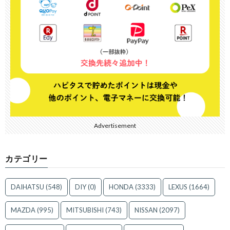
Advertisement
カテゴリー
DAIHATSU
(548)
DIY
(0)
HONDA
(3333)
LEXUS
(1664)
MAZDA
(995)
MITSUBISHI
(743)
NISSAN
(2097)