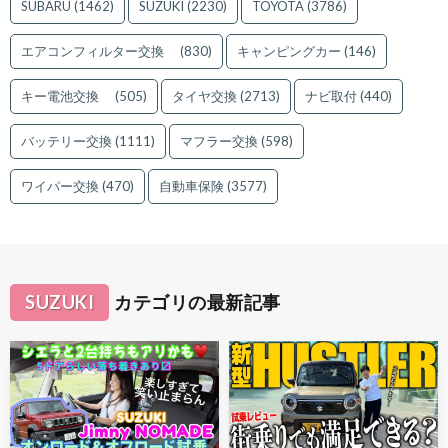
SUBARU
(1462)
SUZUKI
(2230)
TOYOTA
(3786)
エアコンフィルター交換
(830)
キャンピングカー
(146)
キー電池交換
(505)
タイヤ交換
(2713)
ナビ取付
(440)
バッテリー交換
(1111)
マフラー交換
(598)
ワイパー交換
(470)
自動車保険
(3577)
SUZUKI
カテゴリの最新記事