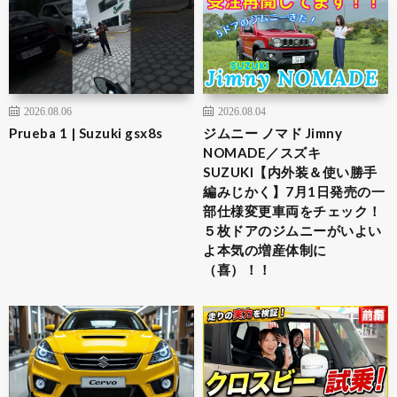
2026.08.06
2026.08.04
Prueba 1 | Suzuki gsx8s
ジムニー ノマド Jimny
NOMADE／スズキ
SUZUKI【内外装＆使い勝手
編みじかく】7月1日発売の一
部仕様変更車両をチェック！
５枚ドアのジムニーがいよい
よ本気の増産体制に
（喜）！！