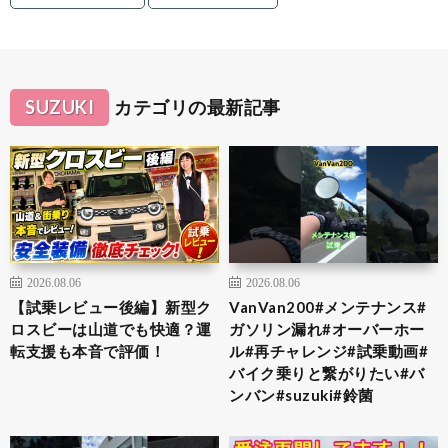
SUZUKI
カテゴリの最新記事
2026.08.06
2026.08.06
【試乗レビュー後編】新型ク
VanVan200#メンテナンス#
ロスビーは山道でも快適？運
ガソリン漏れ#オーバーホー
転支援も本音で評価！
ル#再チャレンジ#試乗動画#
バイク乗りと繋がりたい#バ
ンバン#suzuki#鈴菌