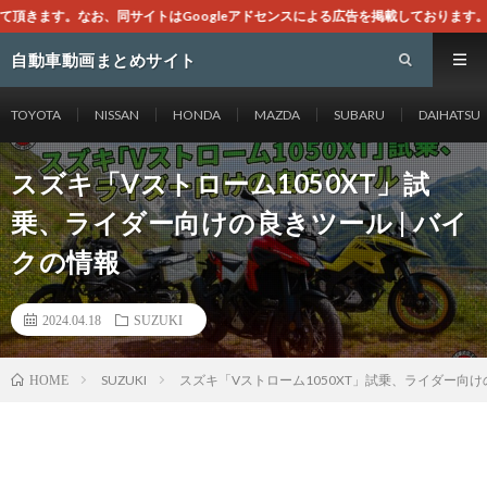
Googleアドセンスによる広告を掲載しております。
自動車動画まとめサイト
TOYOTA
NISSAN
HONDA
MAZDA
SUBARU
DAIHATSU
スズキ「Vストローム1050XT」試
乗、ライダー向けの良きツール | バイ
クの情報
2024.04.18
SUZUKI
SUZUKI
スズキ「Vストローム1050XT」試乗、ライダー向け
HOME