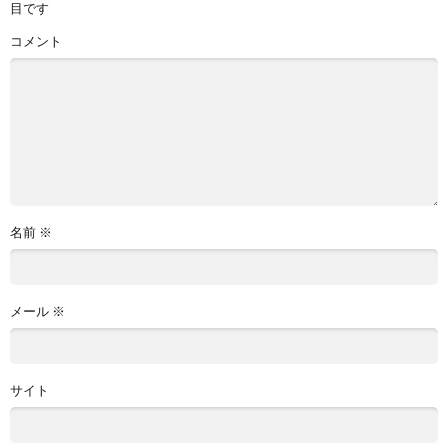
目です
コメント
名前
※
メール
※
サイト