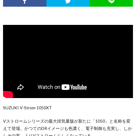
SUZUKI V-Strom 1050XT
Vストロームシリーズの最大排気量版が新たに「1050」と名称を変
えて登場。かつてのDRイメージも色濃く、電子制御も充実し、しか
しその実、よりVストロームらしくなっている。