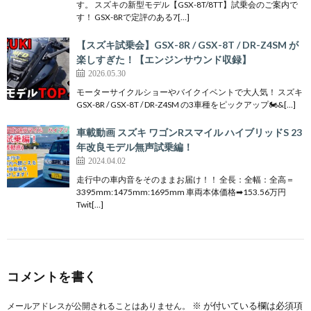
す。 スズキの新型モデル【GSX-8T/8TT】試乗会のご案内で
す！ GSX-8Rで定評のある7[…]
【スズキ試乗会】GSX-8R / GSX-8T / DR-Z4SM が
楽しすぎた！【エンジンサウンド収録】
2026.05.30
モーターサイクルショーやバイクイベントで大人気！ スズキ
GSX-8R / GSX-8T / DR-Z4SM の3車種をピックアップ🏍&[…]
車載動画 スズキ ワゴンRスマイル ハイブリッドS 23
年改良モデル無声試乗編！
2024.04.02
走行中の車内音をそのままお届け！！ 全長：全幅：全高＝
3395mm:1475mm:1695mm 車両本体価格➡153.56万円
Twit[…]
コメントを書く
※
が付いている欄は必須項
メールアドレスが公開されることはありません。