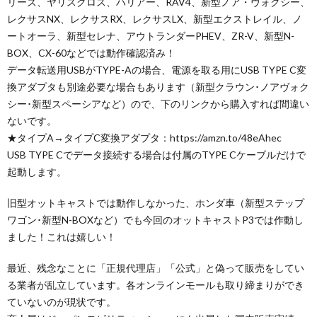
リーズ、ヤリスクロス、ハリアー、RAV4、新型ノア・ヴォクシー、
レクサスNX、レクサスRX、レクサスLX、新型エクストレイル、ノ
ートオーラ、新型セレナ、アウトランダーPHEV、ZR-V、新型N-
BOX、CX-60などでは動作確認済み！
データ転送用USBがTYPE-Aの場合、電源を取る用にUSB TYPE C変
換アダプタも別途必要な場合もあります（新型クラウン･ノアヴォク
シー･新型スペーシアなど）ので、下のリンクから購入すれば間違い
ないです。
★タイプA→タイプC変換アダプタ：https://amzn.to/48eAhec
USB TYPE Cでデータ接続する場合は付属のTYPE Cケーブルだけで
起動します。
旧型オットキャストでは動作しなかった、ホンダ車（新型ステップ
ワゴン･新型N-BOXなど）でも今回のオットキャストP3では作動し
ました！これは嬉しい！
最近、残念なことに「正規代理店」「公式」と偽って販売をしてい
る業者が乱立しています。各オンラインモールも取り締まりができ
ていないのが現状です。