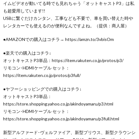
イムビデオが動いてる時でも見れちゃう「オットキャストP3」は私
も超愛用しています!!
USBに繋ぐだけカンタン、工事なども不要で、車を買い替えた時や
レンタカーでも使えるのが便利なんですよね。（提供：商人屋）
●AMAZONでの購入はコチラ→ https://amzn.to/3vbisOm
●楽天での購入はコチラ↓
オットキャストP3単品：https://item.rakuten.co.jp/protos/p3/
リモコン･HDMIケーブル セット：
https://item.rakuten.co.jp/protos/p3full/
●ヤフーショッピングでの購入はコチラ↓
オットキャストP3単品：
https://store.shopping.yahoo.co.jp/akindoyamaru/p3.html
リモコン･HDMIケーブル セット：
https://store.shopping.yahoo.co.jp/akindoyamaru/p3full.html
新型アルファード･ヴェルファイア、新型プリウス、新型クラウンシ