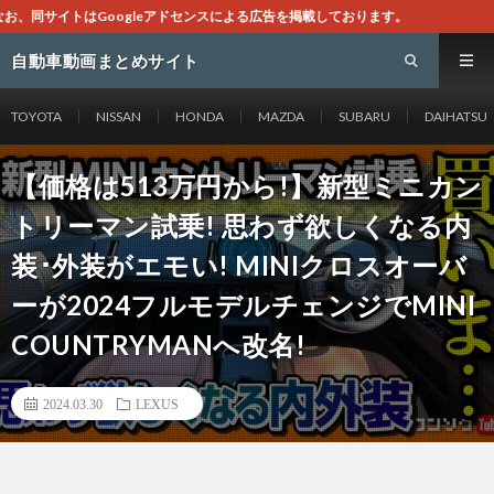
よる広告を掲載しております。
自動車動画まとめサイト
TOYOTA
NISSAN
HONDA
MAZDA
SUBARU
DAIHATSU
【価格は513万円から!】新型ミニカン
トリーマン試乗! 思わず欲しくなる内
装･外装がエモい! MINIクロスオーバ
ーが2024フルモデルチェンジでMINI
COUNTRYMANへ改名!
2024.03.30
LEXUS