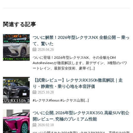
関連する記事
ついに解禁！2026年型レクサスNX 全貌公開 — 乗っ
て、驚いた
2026.04.26
ついに登場！2026年型レクサスNX、その全貌をDM
AutoReviewsが徹底解説します。新デザイン、3種類のパワ
ートレイン、最新安全技術、豪華イ[…]
【試乗レビュー】レクサスRX350h徹底解説｜走
り・静粛性・乗り心地を本音評価
2025.10.28
#レクサス#lexus #レクサス山形[…]
ついに公開, 2026年型レクサスRX350, 高級SUV初公
開レビュー, 究極のプレミアム性能
2026.02.18
ついに公開された2026年型レクサスRX350は、高級SUVの新