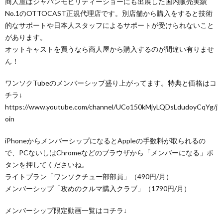
商人屋はジャパンモビリティーショーにも出展した国内販売実績
No.1のOTTOCAST正規代理店です。別店舗から購入をすると技術
的なサポートや日本人スタッフによるサポートが受けられないこと
があります。
オットキャストを買うなら商人屋から購入するのが間違い有りませ
ん！
ワンソクTubeのメンバーシップ盛り上がってます。特典と価格はコ
チラ↓
https://www.youtube.com/channel/UCo150kMjyLQDsLdudoyCqYg/j
oin
iPhoneからメンバーシップになるとAppleの手数料が取られるの
で、PCないしはChromeなどのブラウザから「メンバーになる」ボ
タンを押してくださいね。
ライトプラン「ワンソクチュー部部員」（490円/月）
メンバーシップ「攻めのクルマ購入クラブ」（1790円/月）
メンバーシップ限定動画一覧はコチラ↓