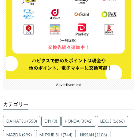
Advertisement
カテゴリー
DAIHATSU
(550)
DIY
(0)
HONDA
(3342)
LEXUS
(1666)
MAZDA
(999)
MITSUBISHI
(744)
NISSAN
(2106)