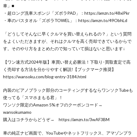
車」■
・超ロング洗車スポンジ「ズボラPAD」：https://amzn.to/48xiPkr
・車のバスタオル「ズボラTOWEL」：https://amzn.to/49ObhLd
「どうしてそんなに早くクルマを買い替えられるの？」という質問
をよくいただきますが、それはクルマを高く売却できているからで
す。そのやり方をまとめたので知っていて損はないと思います↓
【ワン速方式2024年版】車買い替え必勝法！下取り･買取査定で高
く売却する方法を分かりやすく解説!【ブックマーク推奨】
https://wansoku.com/blog-entry-3184.html
内装のピアノブラック部分のコーティングするならワンソクTubeも
使ってる「スマホまもる君」！
ワンソク限定のAmazon 5%オフのクーポンコード→
wansokumamo
購入はコチラからどうぞ→ https://amzn.to/3wAF3BM
車の純正ナビ画面で、YouTubeやネットフリックス、アマゾンプラ