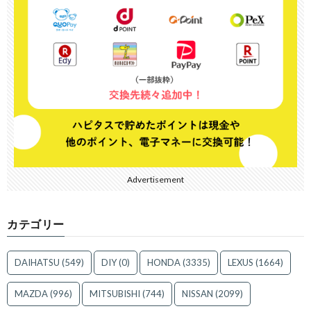
Advertisement
カテゴリー
DAIHATSU
(549)
DIY
(0)
HONDA
(3335)
LEXUS
(1664)
MAZDA
(996)
MITSUBISHI
(744)
NISSAN
(2099)