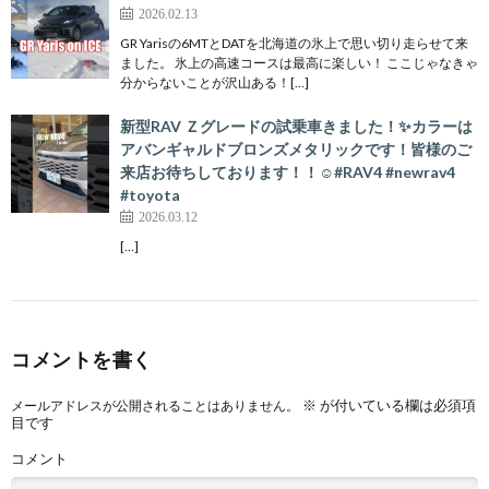
2026.02.13
GR Yarisの6MTとDATを北海道の氷上で思い切り走らせて来
ました。 氷上の高速コースは最高に楽しい！ ここじゃなきゃ
分からないことが沢山ある！[…]
新型RAV Ｚグレードの試乗車きました！✨カラーは
アバンギャルドブロンズメタリックです！皆様のご
来店お待ちしております！！☺️#RAV4 #newrav4
#toyota
2026.03.12
[…]
コメントを書く
※
が付いている欄は必須項
メールアドレスが公開されることはありません。
目です
コメント