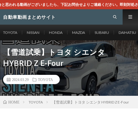
いましたら、下記お問合せよりご連絡ください。即刻対処させて頂きます。なお、同サ
自動車動画まとめサイト
TOYOTA
NISSAN
HONDA
MAZDA
SUBARU
DAIHATSU
【雪道試乗】トヨタ シエンタ
HYBRID Z E-Four
2024.03.29
TOYOTA
TOYOTA
【雪道試乗】トヨタ シエンタ HYBRID Z E-Four
HOME