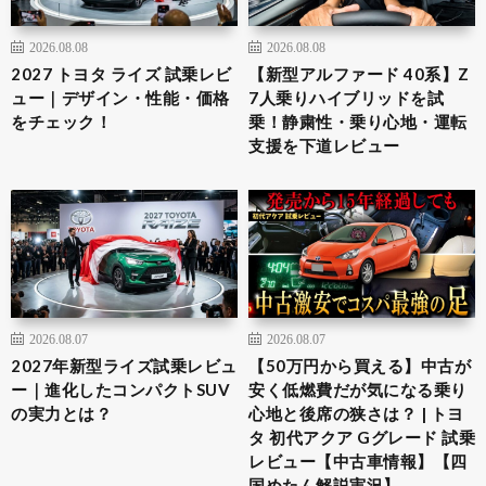
2026.08.08
2026.08.08
2027 トヨタ ライズ 試乗レビ
【新型アルファード 40系】Z
ュー｜デザイン・性能・価格
7人乗りハイブリッドを試
をチェック！
乗！静粛性・乗り心地・運転
支援を下道レビュー
2026.08.07
2026.08.07
2027年新型ライズ試乗レビュ
【50万円から買える】中古が
ー｜進化したコンパクトSUV
安く低燃費だが気になる乗り
の実力とは？
心地と後席の狭さは？ | トヨ
タ 初代アクア Gグレード 試乗
レビュー【中古車情報】【四
国めたん解説実況】