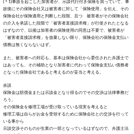
(＊1)事故を起こした加害者が、示談代行付き保険を買っていて、事
故後にその保険会社又は被害者に対して「保険使用」を伝え、その
保険会社が保険適用と判断した段階、且つ 被害者がその保険会社
の介入を承諾した段階で「被害者直接請求権」が行使されたとなる
はずなので、以後は加害者の保険使用の同意は不要で、被害者が
「被害者直接請求権」を放棄しない限り、保険会社の保険金支払い
債務は無くならないはず。
また、被害者への対応も、基本は保険会社から委任された弁護士で
はあっても、その補助となり加害者に代わって保険金支払い債務者
となった保険会社であると考えるのが妥当と考える。
余談
保険金は賠償金または示談金となり得るのでその交渉は法律事務だ
ろう。
その保険金を修理工場が受け取っている現実を考えると
修理工場は自らがお金を受領するために保険会社との交渉を行って
いる事から
示談交渉そのものが生業の一部となっているはずなので、弁護士法