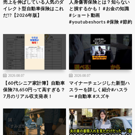
売上を伸ばしている人気のダ
人身傷害保険とは？知らない
イレクト型自動車保険はこれ
と損するかも！ #お金の知識
だ!?【2026年版】
#ショート動画
#youtubeshorts #保険 #節約
2026.08.07
2026.08.07
​【60代シニア家計簿】自動車
マイナーチェンジした新型ハ
保険78,650円って高すぎる？
スラーを詳しく紹介#ハスラ
7月のリアル収支発表！
ー #自動車 #スズキ