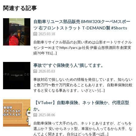
関連する記事
自動車リユース部品販売 BMW320iクーペMスポー
ツ 右フロントストラット T-DEMAND製 #Shorts
2025.03.18
自動車リサイクル部品のお買い求めは山形オートリサイクル
センター㈱まで https://yarc.jp 社長 伊藤 山形県酒田市 創業実
績70年 TEL[…]
事故で“すぐ保険使う人”損してます。
2026.05.03
事故対応で損しないための情報を発信しています。 知らない
と数万円〜数十万円変わることもあります。 自動車保険比較
すると安くなる事あります。 いざという[…]
【VTuber】自動車保険、ネット保険か、代理店型
か。
2025.08.06
自動車保険って大手のもの、ネットとありますが、どっちを
選ぶか？ 安いからネット型、車屋から入ってるから大手、な
んてよく聞きます。 自分はどっちを選べば[…]