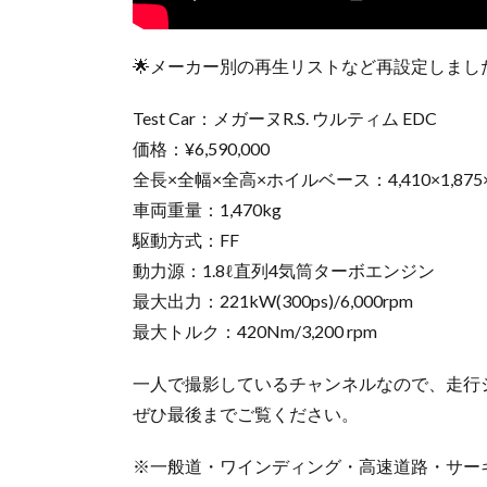
🌟メーカー別の再生リストなど再設定しまし
Test Car：メガーヌR.S. ウルティム EDC
価格：¥6,590,000
全長×全幅×全高×ホイルベース：4,410×1,875×1,
車両重量：1,470kg
駆動方式：FF
動力源：1.8ℓ直列4気筒ターボエンジン
最大出力：221kW(300ps)/6,000rpm
最大トルク：420Nm/3,200 rpm
一人で撮影しているチャンネルなので、走行
ぜひ最後までご覧ください。
※一般道・ワインディング・高速道路・サー