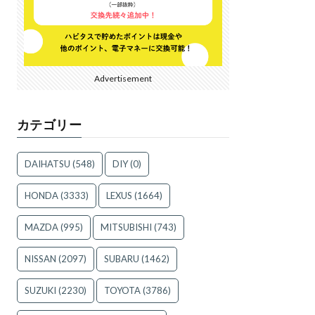
Advertisement
カテゴリー
DAIHATSU
(548)
DIY
(0)
HONDA
(3333)
LEXUS
(1664)
MAZDA
(995)
MITSUBISHI
(743)
NISSAN
(2097)
SUBARU
(1462)
SUZUKI
(2230)
TOYOTA
(3786)