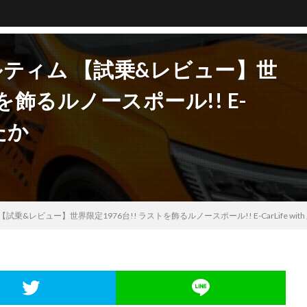
ルティム 【試乗&レビュー】世
トを飾るルノースポール!! E-
すたか
試乗&レビュー】世界限定1976台!! ラストを飾るルノースポール!! E-CarLife wit