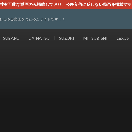
す。共有可能な動画のみ掲載しており、公序良俗に反しない動画を掲載す
ください。即刻対処させて頂きます。なお、同サイトはGoogleアド
あらゆる動画をまとめたサイトです！！
SUBARU
DAIHATSU
SUZUKI
MITSUBISHI
LEXUS