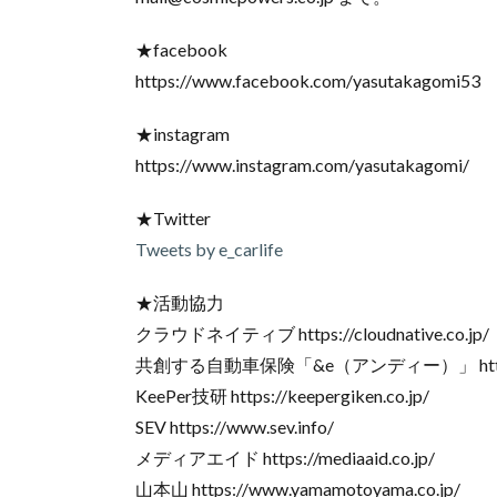
★facebook
https://www.facebook.com/yasutakagomi53
★instagram
https://www.instagram.com/yasutakagomi/
★Twitter
Tweets by e_carlife
★活動協力
クラウドネイティブ https://cloudnative.co.jp/
共創する自動車保険「&e（アンディー）」 https://w
KeePer技研 https://keepergiken.co.jp/
SEV https://www.sev.info/
メディアエイド https://mediaaid.co.jp/
山本山 https://www.yamamotoyama.co.jp/