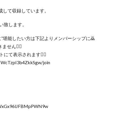
成して収録しています。
い致します。
”蜜に”堪能したい方は下記よりメンバーシップに🙇
せん🙇‍♂️
にて表示されます🙇‍♂️
5IWcTzpI3b4ZkkSgw/join
JMWxGx96lJFBMpPWN9w