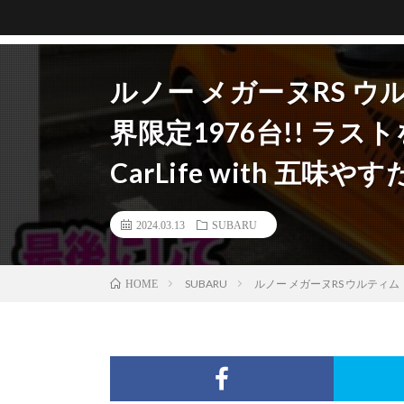
ルノー メガーヌRS ウ
界限定1976台!! ラス
CarLife with 五味や
2024.03.13
SUBARU
SUBARU
ルノー メガーヌRS ウルティム 【
HOME