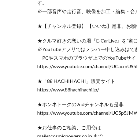
す。
※一部音声や走行音、映像を加工・編集・合
★【チャンネル登録】 【いいね】是非、お願
★クルマ好きの憩いの場『E-CarLive』を
※YouTubeアプリではメンバー申し込みはできま
PCやスマホのブラウザ上でのYouTubeサイト
https://www.youtube.com/channel/UCacmUS
★「88 HACHIHACHI」販売サイト
https://www.88hachihachi.jp/
★ホンネトークの2ndチャンネルも是非
https://www.youtube.com/channel/UC5p5
★お仕事のご相談、ご用命は
mail@cosmicpowers.co.jp まで。