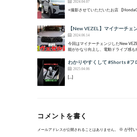
2024.04.07
⭐️撮影させていただいたお店 【HondaCars 大
【New VEZEL】マイナー
2024.06.14
今回はマイナーチェンジしたNew VE
能がかなり向上し、電動ドライブ感も向
わかりやすくして #Shorts 
2025.04.06
[…]
コメントを書く
※
が付い
メールアドレスが公開されることはありません。