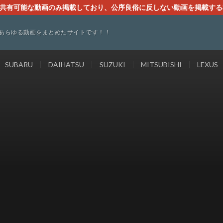
す。共有可能な動画のみ掲載しており、公序良俗に反しない動画を掲載す
ください。即刻対処させて頂きます。なお、同サイトはGoogleアド
あらゆる動画をまとめたサイトです！！
SUBARU
DAIHATSU
SUZUKI
MITSUBISHI
LEXUS