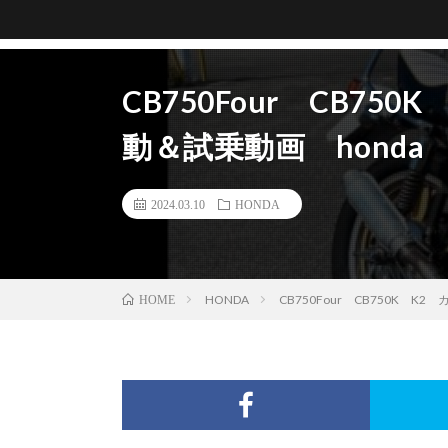
CB750Four CB7
動＆試乗動画 honda en
2024.03.10
HONDA
HONDA
CB750Four CB750K K2
HOME