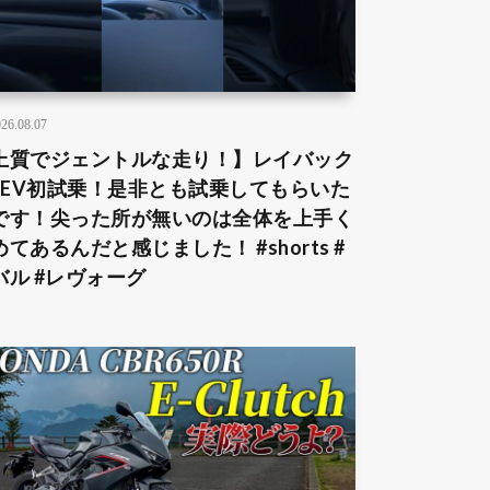
26.08.07
上質でジェントルな走り！】レイバック
:HEV初試乗！是非とも試乗してもらいた
です！尖った所が無いのは全体を上手く
めてあるんだと感じました！ #shorts #
バル #レヴォーグ