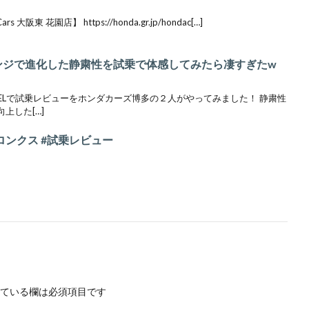
阪東 花園店】 https://honda.gr.jp/hondac[…]
チェンジで進化した静粛性を試乗で体感してみたら凄すぎたw
ZELで試乗レビューをホンダカーズ博多の２人がやってみました！ 静粛性
上した[…]
#フロンクス #試乗レビュー
ている欄は必須項目です