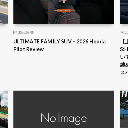
2026.08.08
20
ULTIMATE FAMILY SUV – 2026 Honda
【
Pilot Review
S
い
纏
ス