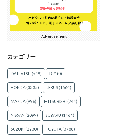
Advertisement
カテゴリー
DAIHATSU
(549)
DIY
(0)
HONDA
(3335)
LEXUS
(1664)
MAZDA
(996)
MITSUBISHI
(744)
NISSAN
(2099)
SUBARU
(1464)
SUZUKI
(2230)
TOYOTA
(3788)