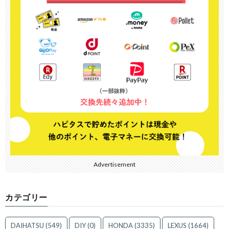
Advertisement
カテゴリー
DAIHATSU
(549)
DIY
(0)
HONDA
(3335)
LEXUS
(1664)