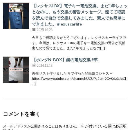
【レクサスLBX】電子キー電池交換。まだ1年ちょっ
となのに、もう交換の警告メッセージ。慌てて取説
を読んで自分で交換してみました。素人でも簡単に
できました。 #lexuscarlife
2025.10.28
今日もご視聴ありがとうございます。レクサスカーライフで
す。今回は、レクサスLBXの電子キー電池交換の警告が突然
出たので慌てました。まだ1年ちょっとなの[…]
【ホンダN-BOX】鍵の電池交換 #車
2024.12.18
再生リスト作りました サブ作った登録ヨロシャス～
https://www.youtube.com/channel/UCUPs5bm9GyKdzXJqC[
…]
コメントを書く
※
が付いている欄は必須項
メールアドレスが公開されることはありません。