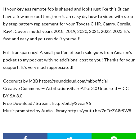
If your keyless remote fob is shaped and looks just like this (it can
have a few more buttons) here’s an easy diy how to video with step
by step battery replacement for your Toyota C-HR, Camry, Corolla,
Rav4. Covers model years 2018, 2019, 2020, 2021, 2022, 2023 It’s
fast and easy and you can do it yourself!
Full Transparency! A small portion of each sale goes from Amazon’s
pocket to my pocket with no additional cost to you! Thanks for your
support. It’s very much appreciated!
Coconuts by MBB https://soundcloud.com/mbbofficial
Creative Commons — Attribution-ShareAlike 3.0 Unported — CC
BY-SA 3.0
Free Download / Stream: http://bit.ly/2vear96
Music promoted by Audio Library https://youtu.be/7nOzZA8r9W8