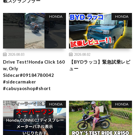
載スクランブラー
HONDA
HONDA
2026.08.03
2026.08.02
Drive Test!Honda Click 160
【BYDラッコ】緊急試乗レビ
w, Orly
ュー
Sidecar#09184780042
#sidecarmaker
#cabuyaoshop#short
HONDA
HONDA