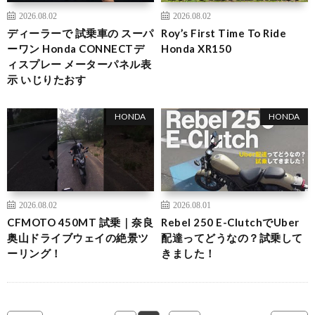
2026.08.02
2026.08.02
ディーラーで 試乗車の スーパ
Roy’s First Time To Ride
ーワン Honda CONNECTデ
Honda XR150
ィスプレー メーターパネル表
示 いじりたおす
HONDA
HONDA
2026.08.02
2026.08.01
CFMOTO 450MT 試乗｜奈良
Rebel 250 E-ClutchでUber
奥山ドライブウェイの絶景ツ
配達ってどうなの？試乗して
ーリング！
きました！