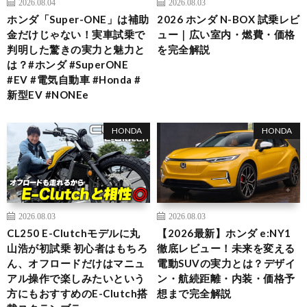
2026.08.04
2026.08.03
ホンダ「Super-ONE」は補助
2026 ホンダ N-BOX 試乗レビ
金だけじゃない！実車試乗で
ュー｜広い室内・燃費・価格
判明した驚きの実力と魅力と
を完全解説
は？#ホンダ #SuperONE
#EV #電気自動車 #Honda #
新型EV #NONEe
HONDA
HONDA
2026.08.03
2026.08.03
CL250 E-Clutchモデルに丸
【2026最新】ホンダ e:NY1
山浩が初試乗 初心者はもちろ
徹底レビュー！未来を変える
ん、オフロードだけはマニュ
電動SUVの実力とは？デザイ
アル操作で楽しみたいという
ン・航続距離・内装・価格予
方にもおすすめのE-Clutch搭
想まで完全解説